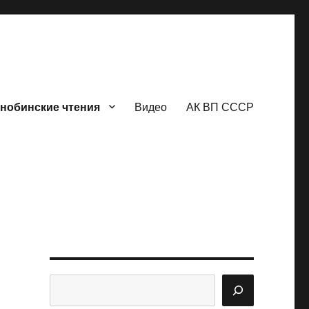
нобинские чтения
Видео
АК ВП СССР
Поиск