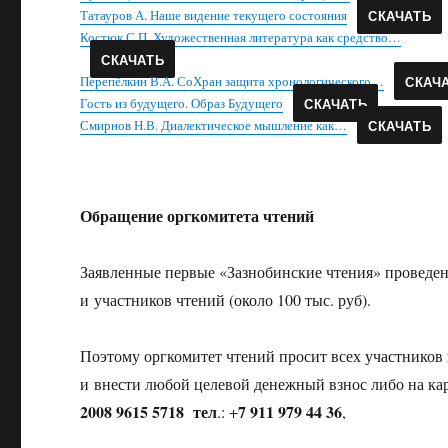
Татауров А. Наше видение текущего состояния
СКАЧАТЬ
Костюк С.П. Художественная литература как средство…
СКАЧАТЬ
Перепёлкин В.А. СоХран защита хронологического…
СКАЧ
Гость из будущего. Образ Будущего
СКАЧАТЬ
Смирнов Н.В. Диалектическое мышление как…
СКАЧАТЬ
Обращение оргкомитета чтений
Заявленные первые «Зазнобинские чтения» проведен
и участников чтений (около 100 тыс. руб).
Поэтому оргкомитет чтений просит всех участников
и внести любой целевой денежный взнос либо на к
2008 9615 5718 тел
7 911 979 44 36
.:
+
,