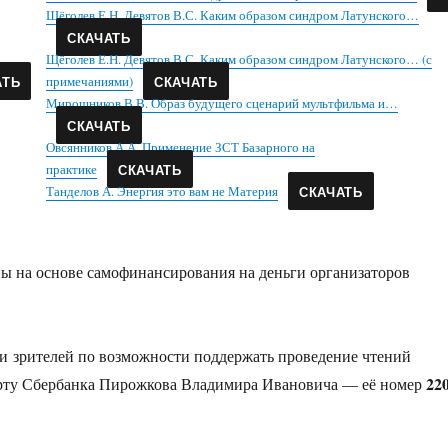
Щёголев Е.Н. Девятов В.С. Каким образом синдром Латунского…
СКАЧАТЬ
Щёголев Е.Н. Девятов В.С. Каким образом синдром Латунского… (с
АТЬ
примечаниями)
СКАЧАТЬ
Мирошников В.В. Образ будущего сценарий мультфильма и…
СКАЧАТЬ
Овсянников А.А. Применение ЗСТ Базарного на
практике
СКАЧАТЬ
Танделов А. Энергия это вам не Материя
СКАЧАТЬ
ы на основе самофинансирования на деньги организаторов
 и зрителей по возможности поддержать проведение чтений
22
арту Сбербанка Пирожкова Владимира Ивановича — её номер