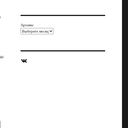
а
Архивы
ко
ВКонтакте