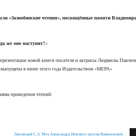
рошли «Зазнобинские чтения», посвящённые памяти Владимир
гда же оно наступит?
»
с презентации новой книги писателя и актрисы Людмилы Павлен
 выпущена в июне этого года Издательством «МЕРА»
амма проведения чтений:
Лисовский С.А. Меч Александра Невского против Вавилонской…