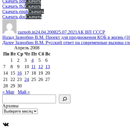
Скачать pdf
Скачать
Скачать fb2
Скачать
Скачать epub
Скачать
Скачать doc
Скачать
Автор
Опубликовано
Рубрики
zaznob.in
24.04.2008
25.07.2021
АК ВП СССР
Навигация
Предыдущая
Назад
Зазнобин В.М. Проект для продвижения КОБ в жизнь (16 
запись:
Следующая
Далее
Зазнобин В.М. Русский ответ на современные вызовы глоб
по
запись:
Апрель 2008
записям
Пн
Вт
Ср
Чт
Пт
Сб
Вс
1
2
3
4
5
6
7
8
9
10
11
12
13
14
15
16
17
18
19
20
21
22
23
24
25
26
27
28
29
30
« Мар
Май »
Поиск
Архивы
ВКонтакте