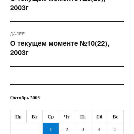
2003г
запись:
записям
ДАЛЕЕ
О текущем моменте №10(22),
Следующая
2003г
запись:
Октябрь 2003
Пн
Вт
Ср
Чт
Пт
Сб
Вс
1
2
3
4
5