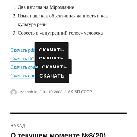
Два взгляда на Мiроздание
Язык наш: как объективная данность и как
культура речи
Совесть и «внутренний голос» человека
СКАЧАТЬ
Скачать pdf
СКАЧАТЬ
Скачать fb2
СКАЧАТЬ
Скачать epub
СКАЧАТЬ
Скачать doc
Автор
Опубликовано
Рубрики
zaznob.in
01.10.2003
АК ВП СССР
Навигация
НАЗАД
по
О текущем моменте №8(20),
Предыдущая