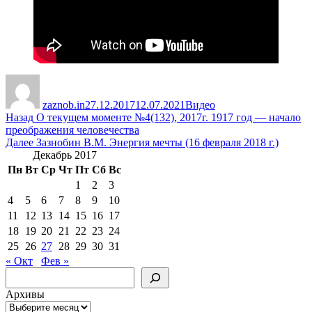
Автор
Опубликовано
Рубрики
zaznob.in
27.12.2017
12.07.2021
Видео
Навигация
Предыдущая
Назад
О текущем моменте №4(132), 2017г. 1917 год — начало
запись:
преображения человечества
по
Следующая
Далее
Зазнобин В.М. Энергия мечты (16 февраля 2018 г.)
записям
запись:
Декабрь 2017
Пн
Вт
Ср
Чт
Пт
Сб
Вс
1
2
3
4
5
6
7
8
9
10
11
12
13
14
15
16
17
18
19
20
21
22
23
24
25
26
27
28
29
30
31
« Окт
Фев »
Поиск
Архивы