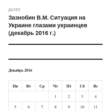
ДАЛЕЕ
Зазнобин В.М. Ситуация на
Следующая
Украине глазами украинцев
запись:
(декабрь 2016 г.)
Декабрь 2016
Пн
Вт
Ср
Чт
Пт
Сб
Вс
1
2
3
4
5
6
7
8
9
10
11