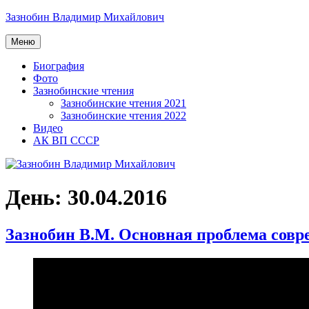
Перейти
Зазнобин Владимир Михайлович
к
содержимому
Меню
Биография
Фото
Зазнобинские чтения
Зазнобинские чтения 2021
Зазнобинские чтения 2022
Видео
АК ВП СССР
День:
30.04.2016
Зазнобин В.М. Основная проблема совре