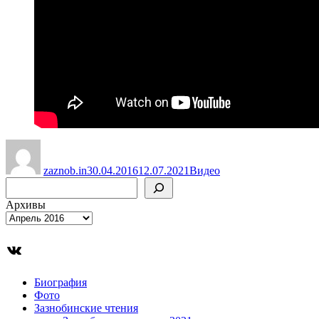
Автор
Опубликовано
Рубрики
zaznob.in
30.04.2016
12.07.2021
Видео
Поиск
Архивы
ВКонтакте
Биография
Фото
Зазнобинские чтения