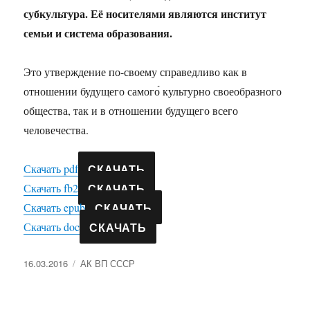
субкультура. Её носителями являются институт
семьи и система образования.
Это утверждение по-своему справедливо как в
отношении будущего самого́ культурно своеобразного
общества, так и в отношении будущего всего
человечества.
СКАЧАТЬ
Скачать pdf
СКАЧАТЬ
Скачать fb2
СКАЧАТЬ
Скачать epub
СКАЧАТЬ
Скачать doc
Опубликовано
Рубрики
16.03.2016
АК ВП СССР