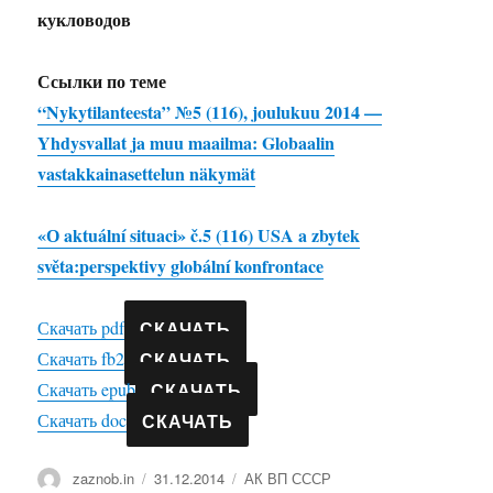
кукловодов
Ссылки по теме
“Nykytilanteesta” №5 (116), joulukuu 2014 —
Yhdysvallat ja muu maailma: Globaalin
vastakkainasettelun näkymät
«О aktuální situaci» č.5 (116) USA a zbytek
světa:perspektivy globální konfrontace
СКАЧАТЬ
Скачать pdf
СКАЧАТЬ
Скачать fb2
СКАЧАТЬ
Скачать epub
СКАЧАТЬ
Скачать doc
Автор
Опубликовано
Рубрики
zaznob.in
31.12.2014
АК ВП СССР