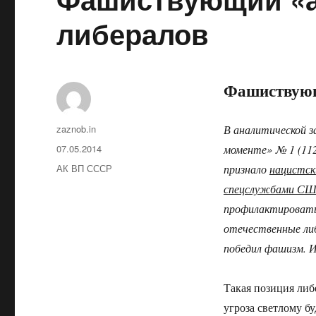
либералов
Фашиствующ
Автор
zaznob.in
В аналитической з
Опубликовано
07.05.2014
моменте» № 1 (112)
Рубрики
АК ВП СССР
признало
нацистск
спецслужбами США
профилактировать 
отечественные ли
победил фашизм. 
Такая позиция либ
угроза светлому б