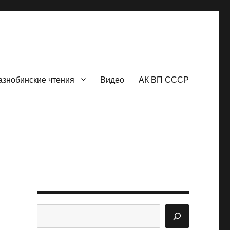
азнобинские чтения
Видео
АК ВП СССР
Поиск