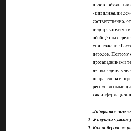
просто обязан ликв
«цивилизации демо
соответственно, о
подстрекателями к
обобщённых средст
уничтожение Росси
народов. Поэтому 
прозападниками те
не благодетель че
неправедная и агр
региональными ци
как информационн
Либералы в позе 
Живущий чужим у
Как либерализм р