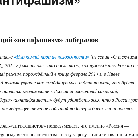
ий «антифашизм» либералов
аписке
«Ихр кампф против человечности»
(из серии «О текущем
, 2014 г.) мы писали, что после того, как руководство России не
ий режим, порождённый в конце февраля 2014 г. в Киеве
 руками украинских «майданутых»
, и дало понять, что будет
попытки реализовать в России аналогичный сценарий,
берал-«аннтифашисты» будут убеждать всех, что в России уж
И последующее течение событий подтверждает этот прогноз.
ерал-«антифашистов» подразумевает, что именно «Россия —
удущему всего человечества» и эту угрозу «цивилизованный мир