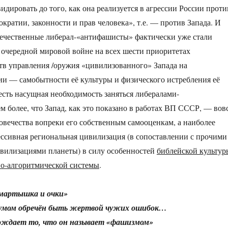
идировать до того, как она реализуется в агрессии России проти
кратии, законности и прав человека», т.е. — против Запада. И
течественные либерал-«антифашисты» фактически уже стали
 очередной мировой войне на всех шести приоритетах
в управления /оружия «цивилизованного» Запада на
и — самобытности её культуры и физического истребления её
есть насущная необходимость заняться либералами-
м более, что Запад, как это показано в работах ВП СССР, — вов
ловечества вопреки его собственным самооценкам, а наиболее
ессивная региональная цивилизация (в сопоставлении с прочими
вилизациями планеты) в силу особенностей
библейской культур
о-алгоритмической системы
.
«мартышка и очки»
мом обречён быть жертвой чужих ошибок…
ождает то, что он называет «фашизмом»