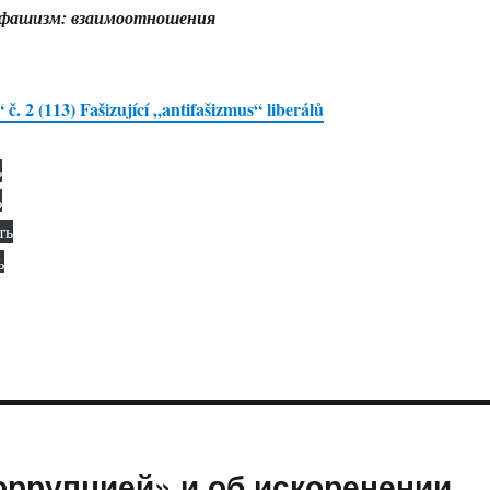
, фашизм: взаимоотношения
 č. 2 (113) Fašizující „antifašizmus“ liberálů
ь
ь
ть
ь
оррупцией» и об искоренении