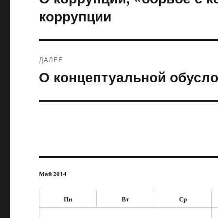
запись:
записям
коррупции
ДАЛЕЕ
О концептуальной обусло
Следующая
запись:
Май 2014
Пн
Вт
Ср