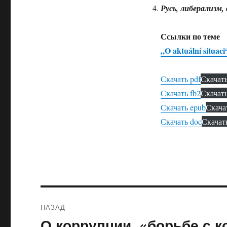
Русь, либерализм
Ссылки по теме
„O aktuální situaci“
Скачать pdf
Скачат
Скачать fb2
Скачат
Скачать epub
Скача
Скачать doc
Скачат
Навигация
НАЗАД
по
О коррупции, «борьбе с к
Предыдущая