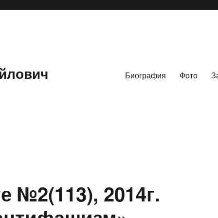
йлович
Биография
Фото
З
 №2(113), 2014г.
антифашизм»