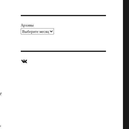
Архивы
ВКонтакте
е
»