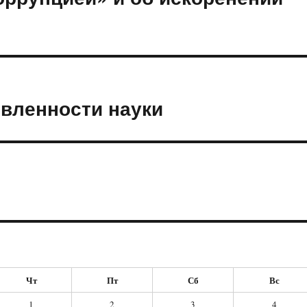
вленности науки
Чт
Пт
Сб
Вс
1
2
3
4