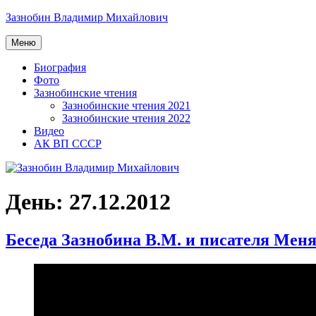
Перейти
Зазнобин Владимир Михайлович
к
содержимому
Меню
Биография
Фото
Зазнобинские чтения
Зазнобинские чтения 2021
Зазнобинские чтения 2022
Видео
АК ВП СССР
День:
27.12.2012
Беседа Зазнобина В.М. и писателя Меняй