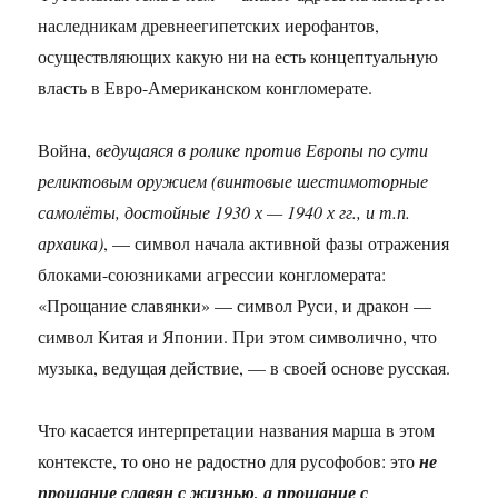
наследникам древнеегипетских иерофантов,
осуществляющих какую ни на есть концептуальную
власть в Евро-Американском конгломерате.
Война,
ведущаяся в ролике против Европы по сути
реликтовым оружием (винтовые шестимоторные
самолёты, достойные 1930 х — 1940 х гг., и т.п.
архаика)
, — символ начала активной фазы отражения
блоками-союзниками агрессии конгломерата:
«Прощание славянки» — символ Руси, и дракон —
символ Китая и Японии. При этом символично, что
музыка, ведущая действие, — в своей основе русская.
Что касается интерпретации названия марша в этом
контексте, то оно не радостно для русофобов: это
не
прощание славян с жизнью, а прощание с