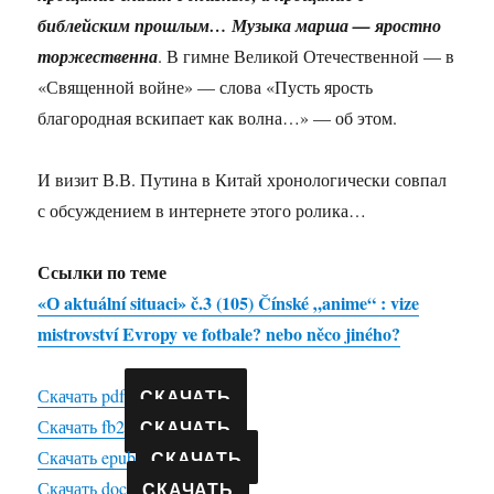
библейским прошлым… Музыка марша — яростно
торжественна
. В гимне Великой Отечественной — в
«Священной войне» — слова «Пусть ярость
благородная вскипает как волна…» — об этом.
И визит В.В. Путина в Китай хронологически совпал
с обсуждением в интернете этого ролика…
Ссылки по теме
«О aktuální situaci» č.3 (105) Čínské „anime“ : vize
mistrovství Evropy ve fotbale? nebo něco jiného?
СКАЧАТЬ
Скачать pdf
СКАЧАТЬ
Скачать fb2
СКАЧАТЬ
Скачать epub
СКАЧАТЬ
Скачать doc