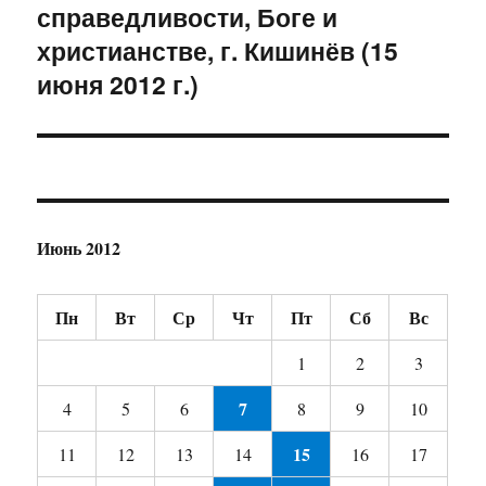
справедливости, Боге и
запись:
христианстве, г. Кишинёв (15
июня 2012 г.)
Июнь 2012
Пн
Вт
Ср
Чт
Пт
Сб
Вс
1
2
3
7
4
5
6
8
9
10
15
11
12
13
14
16
17