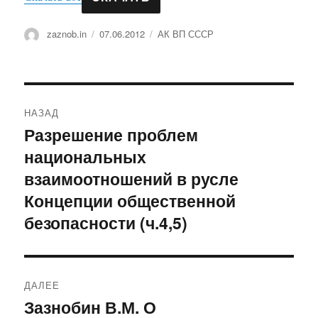
Автор
Опубликовано
Рубрики
zaznob.in
07.06.2012
АК ВП СССР
Навигация
НАЗАД
по
Разрешение проблем
Предыдущая
национальных
запись:
записям
взаимоотношений в русле
Концепции общественной
безопасности (ч.4,5)
ДАЛЕЕ
Зазнобин В.М. О
Следующая