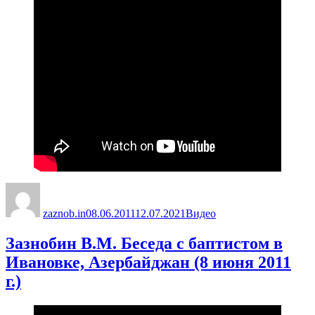
Автор
Опубликовано
Рубрики
zaznob.in
08.06.2011
12.07.2021
Видео
Зазнобин В.М. Беседа с баптистом в
Ивановке, Азербайджан (8 июня 2011
г.)