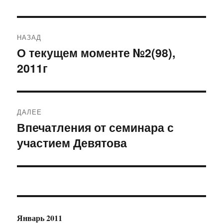
Навигация
НАЗАД
по
О текущем моменте №2(98),
Предыдущая
2011г
запись:
записям
ДАЛЕЕ
Впечатления от семинара с
Следующая
участием Девятова
запись:
Январь 2011