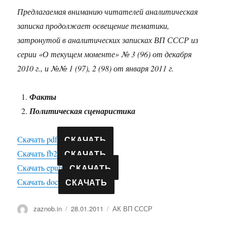
Предлагаемая вниманию читателей аналитическая
записка продолжает освещение тематики,
затронутой в аналитических записках ВП СССР из
серии «О текущем моменте» № 3 (96) от декабря
2010 г., и №№ 1 (97), 2 (98) от января 2011 г.
Факты
Политическая сценаристика
СКАЧАТЬ
Скачать pdf
СКАЧАТЬ
Скачать fb2
СКАЧАТЬ
Скачать epub
СКАЧАТЬ
Скачать doc
Автор
Опубликовано
Рубрики
zaznob.in
28.01.2011
АК ВП СССР