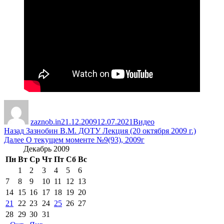
Автор
Опубликовано
Рубрики
zaznob.in
21.12.2009
12.07.2021
Видео
Навигация
Предыдущая
Назад
Зазнобин В.М. ДОТУ Лекция (20 октября 2009 г.)
запись:
Следующая
Далее
О текущем моменте №9(93), 2009г
по
запись:
Декабрь 2009
записям
Пн
Вт
Ср
Чт
Пт
Сб
Вс
1
2
3
4
5
6
7
8
9
10
11
12
13
14
15
16
17
18
19
20
21
22
23
24
25
26
27
28
29
30
31