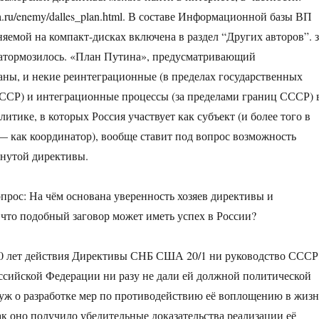
ica.ru/enemy/dalles_plan.html. В составе Информационной базы ВП
яемой на компакт-дисках включена в раздел “Других авторов”. з
затормозилось. «План Путина», предусматривающий
ны, и некие реинтеграционные (в пределах государственных
ССР) и интеграционные процессы (за пределами границ СССР) 
тике, в которых Россия участвует как субъект (и более того в
— как координатор), вообще ставит под вопрос возможность
нутой директивы.
опрос: На чём основана уверенность хозяев директивы и
 что подобный заговор может иметь успех в России?
60 лет действия Директивы СНБ США 20/1 ни руководство СССР
ссийской Федерации ни разу не дали ей должной политической
 уж о разработке мер по противодействию её воплощению в жизн
как оно получило убедительные доказательства реализации её