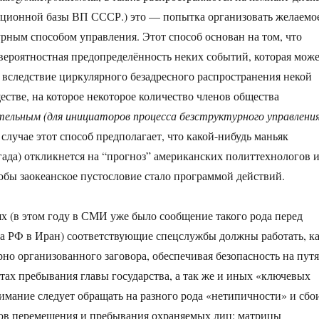
ационной базы ВП СССР.) это — попытка организовать желаемо
урным способом управления. Этот способ основан на том, что
 вероятностная предопределённость неких событий, которая мож
, вследствие циркулярного безадресного распространения некой
стве, на которое некоторое количество членов общества
ельным (для инициаторов процесса безструктурного управления
случае этот способ предполагает, что какой-нибудь маньяк
гада) откликнется на “прогноз” американских политтехнологов 
тобы заокеанское пустословие стало программой действий.
х (в этом году в СМИ уже было сообщение такого рода перед
а РФ в Иран) соответствующие спецслужбы должны работать, к
рно организованного заговора, обеспечивая безопасность на пут
стах пребывания главы государства, а так же и иных «ключевых
имание следует обращать на разного рода «нетипичности» и сбо
нов перемещения и пребывания охраняемых лиц: матрицы