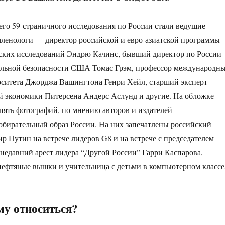
го 59-страничного исследования по России стали ведущие
ленологи — директор российской и евро-азиатской программы
еских исследований Эндрю Качинс, бывший директор по России
альной безопасности США Томас Грэм, профессор международн
ситета Джорджа Вашингтона Генри Хейл, старший эксперт
й экономики Питерсена Андерс Аслунд и другие. На обложке
пять фотографий, по мнению авторов и издателей
бирательный образ России. На них запечатлены российский
р Путин на встрече лидеров G8 и на встрече с председателем
недавний арест лидера “Другой России” Гарри Каспарова,
ефтяные вышки и учительница с детьми в компьютерном классе
ому относиться?