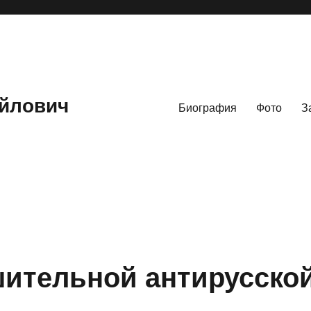
йлович
Биография
Фото
З
шительной антирусско