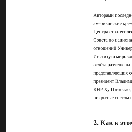
Авторами последне
американские крем
Центра стратегич
Совета по национ
отношений Универ
Института мирово
отчёта размещены 
представляющих со
президент Владими
КНР Ху Цзиньтао, 
покрытые снегом н
2. Как к эт