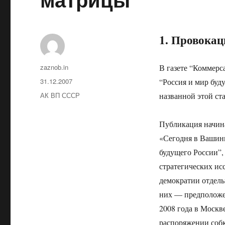
1. Провокац
Автор
zaznob.in
В газете “Коммерса
Опубликовано
31.12.2007
“Россия и мир буд
Рубрики
АК ВП СССР
названной этой с
Публикация начин
«Сегодня в Вашинг
будущего России”
стратегических ис
демократии отдель
них — предположен
2008 года в Москв
распоряжении со