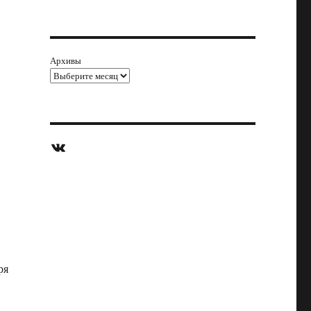
Архивы
ВКонтакте
ря