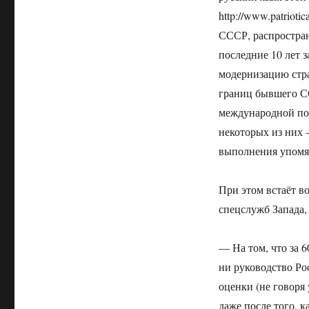
http://www.patriot
СССР, распростран
последние 10 лет 
модернизацию стра
границ бывшего С
международной поли
некоторых из них 
выполнения упомя
При этом встаёт в
спецслужб Запада,
— На том, что за 
ни руководство Ро
оценки (не говоря
даже после того, 