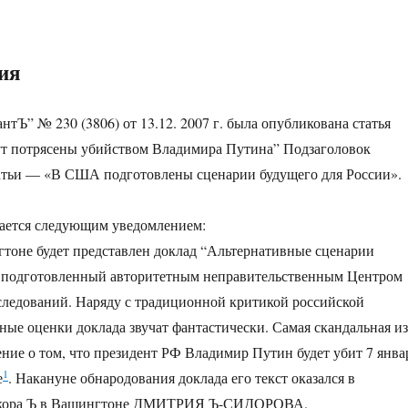
ия
нтЪ” № 230 (3806) от 13.12. 2007 г. была опубликована статья
ут потрясены убийством Владимира Путина” Подзаголовок
татьи — «В США подготовлены сценарии будущего для России».
ается следующим уведомлением:
тоне будет представлен доклад “Альтернативные сценарии
, подготовленный авторитетным неправительственным Центром
следований. Наряду с традиционной критикой российской
ные оценки доклада звучат фантастически. Самая скандальная из
ие о том, что президент РФ Владимир Путин будет убит 7 янва
1
е
. Накануне обнародования доклада его текст оказался в
бкора Ъ в Вашингтоне ДМИТРИЯ Ъ-СИДОРОВА.