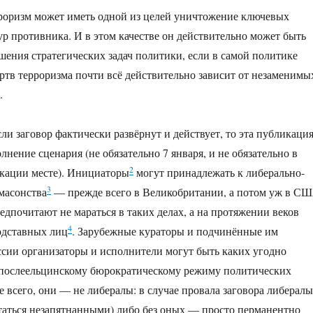
роризм может иметь одной из целей уничтожение ключевых
р противника. И в этом качестве он действительно может быть
шения стратегических задач политики, если в самой политике
тв терроризма почти всё действительно зависит от незаменимы
.
ли заговор фактически развёрнут и действует, то эта публикаци
нение сценария (не обязательно 7 января, и не обязательно в
2
кации месте). Инициаторы
могут принадлежать к либерально-
3
масонства
— прежде всего в Великобритании, а потом уж в С
едпочитают не мараться в таких делах, а на протяжении веков
4
одставных лиц
. Зарубежные кураторы и подчинённые им
сии организаторы и исполнители могут быть каких угодно
послеельцинскому бюрократическому режиму политических
ее всего, они — не либералы: в случае провала заговора либералы
аться незапятнанными) либо без оных — просто перманентно