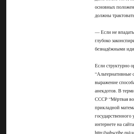
основных положен
должны трактовать
— Если не впадать
глубоко законспи
безнадёжными иди
Если структурно о
“Альтернативные 
выражение способа
анекдотов. В терм
СССР “Мёртвая вод
прикладной матем
государственного 
интернете на сайтах
http://subscribe.ru/