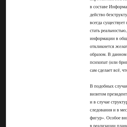
в составе Информ
действо безструкт
всегда существует
стать реальностью
информации в обще
откликнется
желат
образом. В данном 
психопат (или бри
сам сделает всё, ч
В подобных случая
визитом президент
и в случае структу
следования и в ме
фигур». Особое вн
в реализации пла