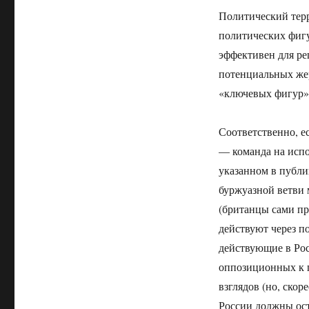
Политический тер
политических фигу
эффективен для ре
потенциальных жер
«ключевых фигур»
Соответственно, ес
— команда на испол
указанном в публи
буржуазной ветви 
(британцы сами пр
действуют через п
действующие в Рос
оппозиционных к 
взглядов (но, скор
России должны ост