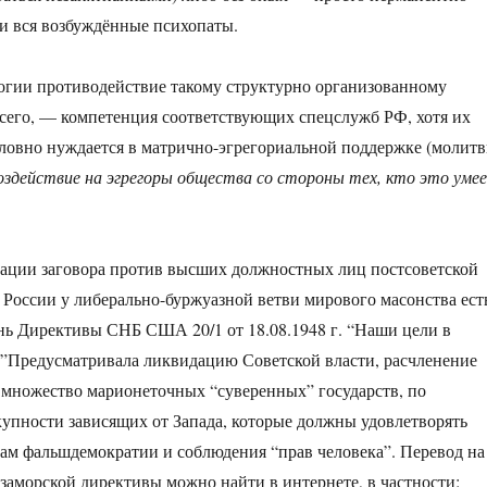
и вся возбуждённые психопаты.
огии противодействие такому структурно организованному
всего, — компетенция соответствующих спецслужб РФ, хотя их
словно нуждается в матрично-эгрегориальной поддержке (молит
воздействие на эгрегоры общества со стороны тех, кто это уме
зации заговора против высших должностных лиц постсоветской
 России у либерально-буржуазной ветви мирового масонства ест
ь Директивы СНБ США 20/1 от 18.08.1948 г. “Наши цели в
”Предусматривала ликвидацию Советской власти, расчленение
множество марионеточных “суверенных” государств, по
купности зависящих от Запада, которые должны удовлетворять
ам фальшдемократии и соблюдения “прав человека”. Перевод на
 заморской директивы можно найти в интернете, в частности: