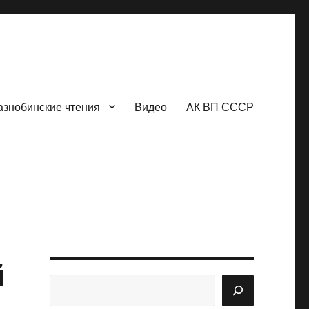
азнобинские чтения
Видео
АК ВП СССР
й
Поиск