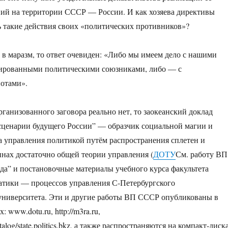
ий на территории СССР ― России. И как хозяева директивы
 такие действия своих «политических противников»?
 в маразм, то ответ очевиден: «Либо мы имеем дело с нашими
рированными политическими союзниками, либо ― с
отами».
рганизованного заговора реально нет, то заокеанский доклад
сценарии будущего России” — образчик социальной магии и
 управления политикой путём распространения сплетен и
инах достаточно общей теории управления (
ДОТУ
См. работу ВП
а” и постановочные материалы учебного курса факультета
атики — процессов управления С-Петербургского
университета. Эти и другие работы ВП СССР опубликованы в
: www.dotu.ru, http://m3ra.ru,
catalog/state.politics.bkz, а также распространяются на компакт-диск