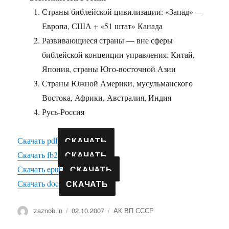
Страны библейской цивилизации: «Запад» —
Европа, США + «51 штат» Канада
Развивающиеся страны — вне сферы
библейской концепции управления: Китай,
Япония, страны Юго-восточной Азии
Страны Южной Америки, мусульманского
Востока, Африки, Австралия, Индия
Русь-Россия
СКАЧАТЬ
Скачать pdf
СКАЧАТЬ
Скачать fb2
СКАЧАТЬ
Скачать epub
СКАЧАТЬ
Скачать doc
Автор
Опубликовано
Рубрики
zaznob.in
02.10.2007
АК ВП СССР