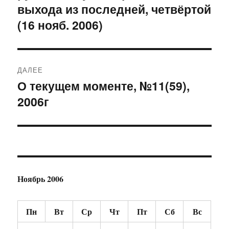
выхода из последней, четвёртой
(16 нояб. 2006)
ДАЛЕЕ
О текущем моменте, №11(59),
Следующая
2006г
запись:
Ноябрь 2006
Пн
Вт
Ср
Чт
Пт
Сб
Вс