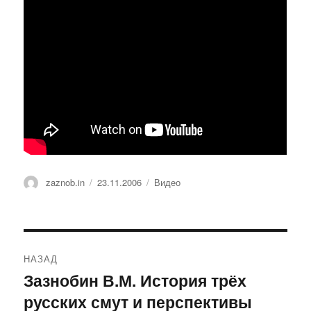
Автор
Опубликовано
Рубрики
zaznob.in
23.11.2006
Видео
Навигация
НАЗАД
по
Зазнобин В.М. История трёх
Предыдущая
русских смут и перспективы
запись:
записям