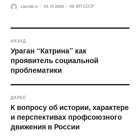
Автор
Опубликовано
Рубрики
zaznob.in
03.10.2005
АК ВП СССР
Навигация
НАЗАД
по
Ураган “Катрина” как
Предыдущая
проявитель социальной
запись:
записям
проблематики
ДАЛЕЕ
К вопросу об истории, характере
Следующая
и перспективах профсоюзного
запись:
движения в России