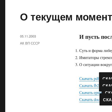
О текущем моменте
И пусть пос
Опубликовано
05.11.2003
Рубрики
АК ВП СССР
Суть и форма либе
Имитаторы стремл
О ситуации вокр
СКА
Скачать pdf
СКА
Скачать fb2
СК
Скачать epub
СКА
Скачать doc