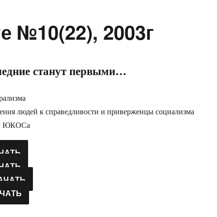
 №10(22), 2003г
ледние станут первыми…
рализма
ения людей к справедливости и приверженцы социализма
уг ЮКОСа
ЧАТЬ
ЧАТЬ
АЧАТЬ
ЧАТЬ