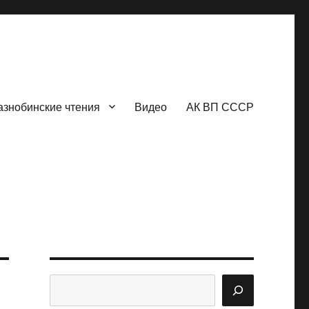
азнобинские чтения
Видео
АК ВП СССР
Поиск