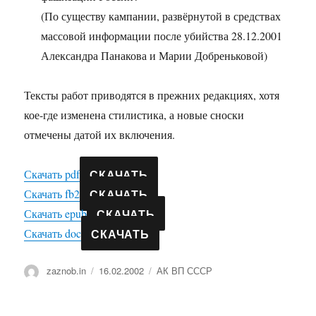
(По существу кампании, развёрнутой в средствах
массовой информации после убийства 28.12.2001
Александра Панакова и Марии Добреньковой)
Тексты работ приводятся в прежних редакциях, хотя
кое-где изменена стилистика, а новые сноски
отмечены датой их включения.
СКАЧАТЬ
Скачать pdf
СКАЧАТЬ
Скачать fb2
СКАЧАТЬ
Скачать epub
СКАЧАТЬ
Скачать doc
Автор
Опубликовано
Рубрики
zaznob.in
16.02.2002
АК ВП СССР