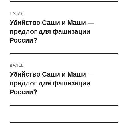
Навигация
НАЗАД
по
Убийство Саши и Маши —
Предыдущая
предлог для фашизации
запись:
записям
России?
ДАЛЕЕ
Убийство Саши и Маши —
Следующая
предлог для фашизации
запись:
России?