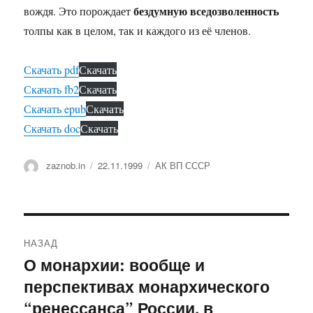
бездумную вседозволенность
вождя. Это порождает
толпы как в целом, так и каждого из её членов.
Скачать pdf
Скачать
Скачать fb2
Скачать
Скачать epub
Скачать
Скачать doc
Скачать
Автор
Опубликовано
Рубрики
zaznob.in
22.11.1999
АК ВП СССР
Навигация
НАЗАД
по
О монархии: вообще и
Предыдущая
перспективах монархического
запись:
записям
“ренессанса” России, в