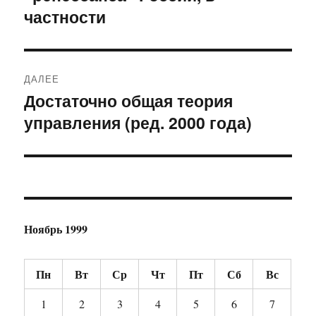
частности
ДАЛЕЕ
Достаточно общая теория
Следующая
управления (ред. 2000 года)
запись:
Ноябрь 1999
Пн
Вт
Ср
Чт
Пт
Сб
Вс
1
2
3
4
5
6
7