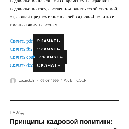
недовольство персонами со временем перерастает в
недовольство государственно-политической системой,
отдающей предпочтение в своей кадровой политике
именно таким персонам.
СКАЧАТЬ
Скачать pdf
СКАЧАТЬ
Скачать fb2
СКАЧАТЬ
Скачать epub
СКАЧАТЬ
Скачать doc
Автор
Опубликовано
Рубрики
zaznob.in
09.08.1999
АК ВП СССР
Навигация
НАЗАД
по
Принципы кадровой политики:
Предыдущая
запись: