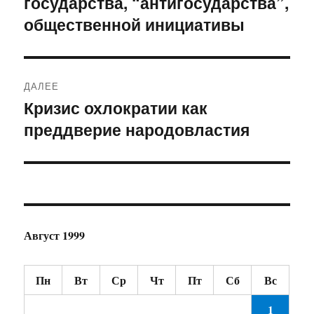
государства, “антигосударства”,
записям
общественной инициативы
ДАЛЕЕ
Кризис охлократии как
Следующая
преддверие народовластия
запись:
Август 1999
Пн
Вт
Ср
Чт
Пт
Сб
Вс
1