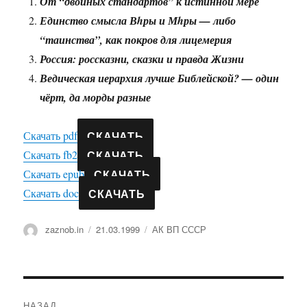
От “двойных стандартов” к истинной мере
Единство смысла Вhры и Мhры — либо
“таинства”, как покров для лицемерия
Россия: россказни, сказки и правда Жизни
Ведическая иерархия лучше Библейской? — один
чёрт, да морды разные
СКАЧАТЬ
Скачать pdf
СКАЧАТЬ
Скачать fb2
СКАЧАТЬ
Скачать epub
СКАЧАТЬ
Скачать doc
Автор
Опубликовано
Рубрики
zaznob.in
21.03.1999
АК ВП СССР
Навигация
НАЗАД