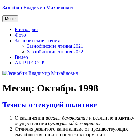
Перейти
Зазнобин Владимир Михайлович
к
содержимому
Меню
Биография
Фото
Зазнобинские чтения
Зазнобинские чтения 2021
Зазнобинские чтения 2022
Видео
АК ВП СССР
Месяц:
Октябрь 1998
Тезисы о текущей политике
О различении
идеалы демократии
и реальную практику
осуществления
буржуазной демократии
Отличия развитого капитализма от предшествующих
ему общественно-исторических формаций