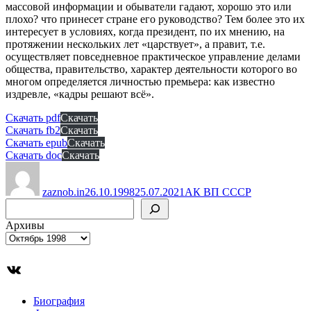
массовой информации и обыватели гадают, хорошо это или
плохо? что принесет стране его руководство? Тем более это их
интересует в условиях, когда президент, по их мнению, на
протяжении нескольких лет «царствует», а правит, т.е.
осуществляет повседневное практическое управление делами
общества, правительство, характер деятельности которого во
многом определяется личностью премьера: как известно
издревле, «кадры решают всё».
Скачать pdf
Скачать
Скачать fb2
Скачать
Скачать epub
Скачать
Скачать doc
Скачать
Автор
Опубликовано
Рубрики
zaznob.in
26.10.1998
25.07.2021
АК ВП СССР
Поиск
Архивы
ВКонтакте
Биография