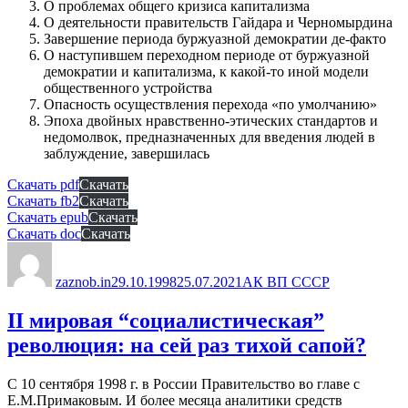
О проблемах общего кризиса капитализма
О деятельности правительств Гайдара и Черномырдина
Завершение периода буржуазной демократии де-факто
О наступившем переходном периоде от буржуазной
демократии и капитализма, к какой-то иной модели
общественного устройства
Опасность осуществления перехода «по умолчанию»
Эпоха двойных нравственно-этических стандартов и
недомолвок, предназначенных для введения людей в
заблуждение, завершилась
Скачать pdf
Скачать
Скачать fb2
Скачать
Скачать epub
Скачать
Скачать doc
Скачать
Автор
Опубликовано
Рубрики
zaznob.in
29.10.1998
25.07.2021
АК ВП СССР
II мировая “социалистическая”
революция: на сей раз тихой сапой?
С 10 сентября 1998 г. в России Правительство во главе с
Е.М.Примаковым. И более месяца аналитики средств