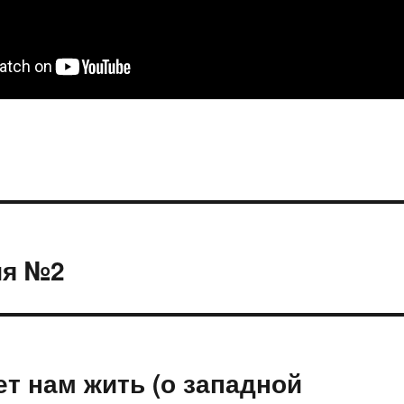
ия №2
т нам жить (о западной