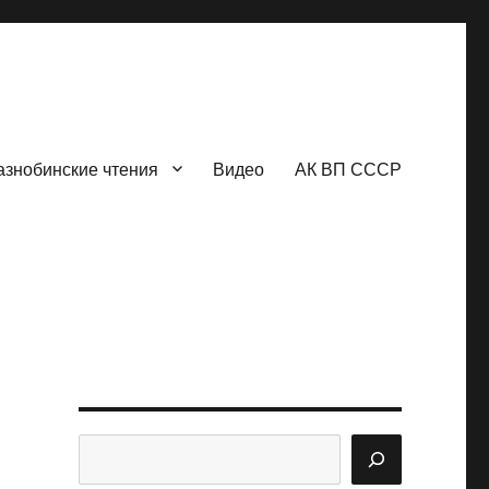
азнобинские чтения
Видео
АК ВП СССР
Поиск