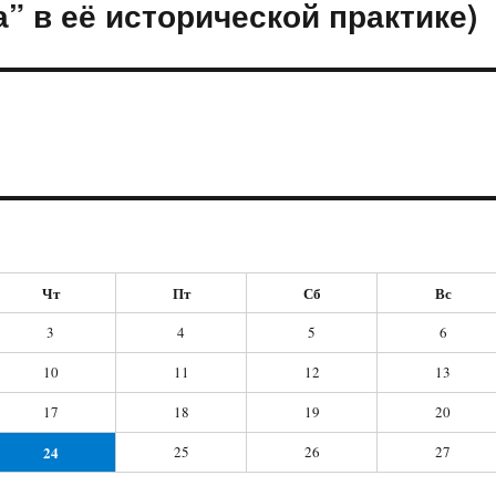
” в её исторической практике)
Чт
Пт
Сб
Вс
3
4
5
6
10
11
12
13
17
18
19
20
24
25
26
27