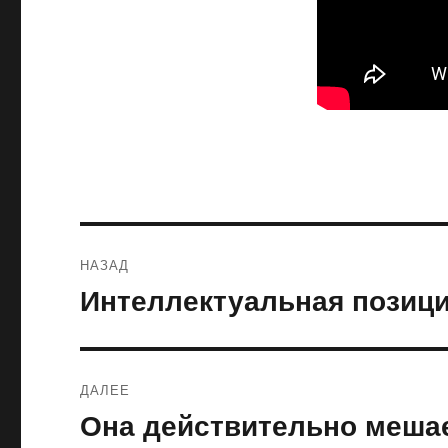
Навигация
НАЗАД
по
Интеллектуальная позиц
Предыдущая
запись:
записям
ДАЛЕЕ
Она действительно мешае
Следующая
запись: