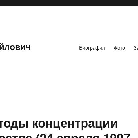
йлович
Биография
Фото
З
етоды концентрации
стве (24 апреля 1997