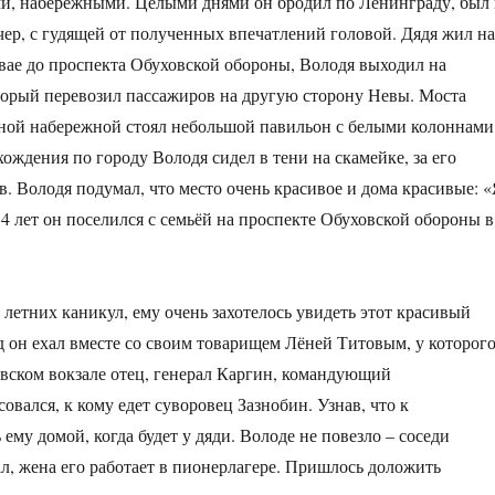
ми, набережными. Целыми днями он бродил по Ленинграду, был 
чер, с гудящей от полученных впечатлений головой. Дядя жил н
вае до проспекта Обуховской обороны, Володя выходил на
оторый перевозил пассажиров на другую сторону Невы. Моста
лёной набережной стоял небольшой павильон с белыми колоннами
хождения по городу Володя сидел в тени на скамейке, за его
. Володя подумал, что место очень красивое и дома красивые: 
 14 лет он поселился с семьёй на проспекте Обуховской обороны в
я летних каникул, ему очень захотелось увидеть этот красивый
д он ехал вместе со своим товарищем Лёней Титовым, у которог
овском вокзале отец, генерал Каргин, командующий
вался, к кому едет суворовец Зазнобин. Узнав, что к
ему домой, когда будет у дяди. Володе не повезло – соседи
хал, жена его работает в пионерлагере. Пришлось доложить