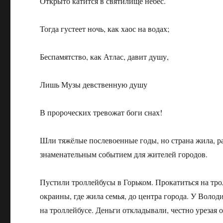
Открыто катится в святилище небес.
Тогда густеет ночь, как хаос на водах;
Беспамятство, как Атлас, давит душу,
Лишь Музы девственную душу
В пророческих тревожат боги снах!
Шли тяжёлые послевоенные годы, но страна жила, ра
знаменательным событием для жителей городов.
Пустили троллейбусы в Горьком. Прокатиться на тро
окраины, где жила семья, до центра города. У Волод
на троллейбусе. Деньги откладывали, честно урезая 