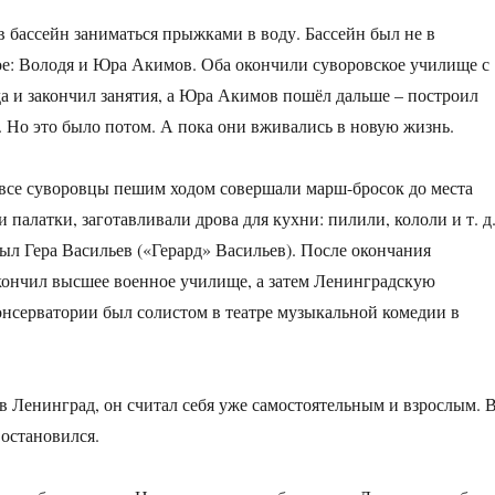
в бассейн заниматься прыжками в воду. Бассейн был не в
вое: Володя и Юра Акимов. Оба окончили суворовское училище с
а и закончил занятия, а Юра Акимов пошёл дальше – построил
. Но это было потом. А пока они вживались в новую жизнь.
и все суворовцы пешим ходом совершали марш-бросок до места
 палатки, заготавливали дрова для кухни: пилили, кололи и т. д
ыл Гера Васильев («Герард» Васильев). После окончания
кончил высшее военное училище, а затем Ленинградскую
онсерватории был солистом в театре музыкальной комедии в
 в Ленинград, он считал себя уже самостоятельным и взрослым. 
 остановился.