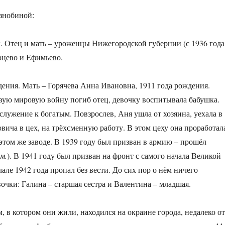
знобиной:
х. Отец и мать – уроженцы Нижегородской губернии (с 1936 года
урцево и Ефимьево.
ения. Мать – Горячева Анна Ивановна, 1911 года рождения.
рвую мировую войну погиб отец, девочку воспитывала бабушка.
услужение к богатым. Повзрослев, Аня ушла от хозяина, уехала в
вича в цех, на трёхсменную работу. В этом цеху она проработал
этом же заводе. В 1939 году был призван в армию – прошёл
м.
). В 1941 году был призван на фронт с самого начала Великой
ле 1942 года пропал без вести. До сих пор о нём ничего
вочки: Галина – старшая сестра и Валентина – младшая.
 в котором они жили, находился на окраине города, недалеко о