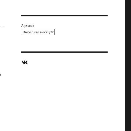
 –
Архивы
ВКонтакте
а
т