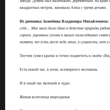
завода. Домик был маленький, деревянный, на краю 
квадратных метров, занимала Анна с тремя детьми.
Из дневника Зазнобина Владимира Михайловича:
себе… Мне мало было дано в детстве природы рядом с
сараев, укромные уголки в малых палисадниках снятся
памяти, то есть мест ведь этих, в сущности, нет 
Тютчев сумел кратко и точно подметить в своём «Ви
Есть некий час, в ночи, всемирного молчанья,
И в оный час явлений и чудес
Живая колесница мирозданья