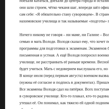
поехали кататься, доехали до центра города и остал
они шли строем, чётко чеканя шаг, впереди шёл офиц
сам себе: «Я обязательно стану суворовцем». В стран
нахимовские училища и так называемые «подготы» 
Ничего никому не говоря – ни маме, ни Галине – Во
семью и мать Володи. Володя сказал ему, что хочет 
программы для подготовки к экзаменам. Экзаменов б
письменная и устная. А ещё Володя попросил военко
училище, не расстраивать её раньше времени. Весной,
будет учиться. Мать с недоверием выслушала его, но
В конце июля (перед первым августа) военком вызвал 
(нужны её согласие и подпись в документах). Пришло
Все экзамены Володя сдал на пятёрки. Всех поступ
в суворовское училище. Кто-то плакал, кто-то радов
утешал её. Он понимал, как тяжело ей одной поднимат