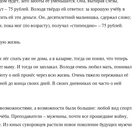
ядом будет, зато заботы её уменьшатся. Она, вытирая слёзы,
ут – 75 рублей. Володя твёрдо ей ответил: за хорошую учёбу в
сить ей эти деньги. Он, десятилетний мальчишка, сдержал слово;
, пока мог (по возрасту), получал «стипендию» – 75 рублей.
вую жизнь.
 лёг спать уже не дома, а в казарме, тогда он понял, что теперь
дит маму. И тогда он заплакал. Володя очень любил мать, понимал
боту о ней пронёс через всю жизнь. Очень тяжело переживал её
ней до конца своих дней. В своих дневниках он часто о ней
возможностями, а возможности были большие: любой вид спорт
 учёба. Преподаватели – мужчины, почти все прошедшие войну,
ые. Из юных суворовцев растили новое поколение будущих мужчи