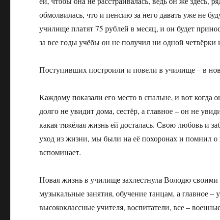
ей, чтобы она не расстраивалась, ведь он же здесь, р
обмолвилась, что и пенсию за него давать уже не буд
училище платят 75 рублей в месяц, и он будет прино
за все годы учёбы он не получил ни одной четвёрки и
Поступивших построили и повели в училище – в но
Каждому показали его место в спальне, и вот когда он
долго не увидит дома, сестёр, а главное – он не уви
какая тяжёлая жизнь ей досталась. Свою любовь и за
уход из жизни, мы были на её похоронах и помнил о 
вспоминает.
Новая жизнь в училище захлестнула Володю своими 
музыкальные занятия, обучение танцам, а главное –
высококлассные учителя, воспитатели, все – военн