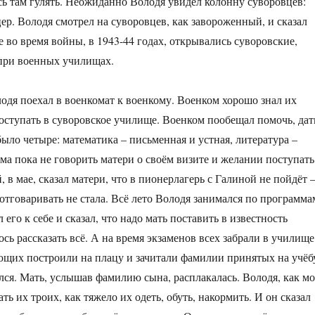
ись там гулять. Неожиданно Володя увидел колонну суворовцев:
ер. Володя смотрел на суворовцев, как завороженный, и сказал
е во время войны, в 1943-44 годах, открывались суворовские,
при военных училищах.
лодя поехал в военкомат к военкому. Военком хорошо знал их
поступать в суворовское училище. Военком пообещал помочь, дат
ыло четыре: математика – письменная и устная, литература –
ма пока не говорить матери о своём визите и желании поступать
 в мае, сказал матери, что в пионерлагерь с Галиной не пойдёт 
 отговаривать не стала. Всё лето Володя занимался по программа
его к себе и сказал, что надо мать поставить в известность
сь рассказать всё. А на время экзаменов всех забрали в училище
ающих построили на плацу и зачитали фамилии принятых на учёб
ался. Мать, услышав фамилию сына, расплакалась. Володя, как мо
ь их троих, как тяжело их одеть, обуть, накормить. И он сказал