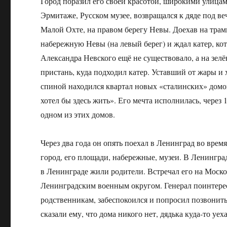
Город поразил его своей красотой, широкими улица
Эрмитаже, Русском музее, возвращался к дяде под ве
Малой Охте, на правом берегу Невы. Доехав на трам
набережную Невы (на левый берег) и ждал катер, к
Александра Невского ещё не существовало, а на зе
пристань, куда подходил катер. Уставший от жары и 
спиной находился квартал новых «сталинских» домов
хотел бы здесь жить». Его мечта исполнилась, через
одном из этих домов.
Через два года он опять поехал в Ленинград во врем
город, его площади, набережные, музеи. В Ленингра
в Ленинграде жили родители. Встречал его на Моск
Ленинградским военным округом. Генерал поинтересо
родственникам, забеспокоился и попросил позвонить 
сказали ему, что дома никого нет, дядька куда-то уе