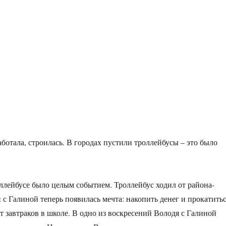
ботала, строилась. В городах пустили троллейбусы – это было
ллейбусе было целым событием. Троллейбус ходил от района-
и с Галиной теперь появилась мечта: накопить денег и прокатить
от завтраков в школе. В одно из воскресений Володя с Галиной