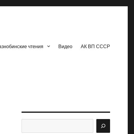
азнобинские чтения
Видео
АК ВП СССР
Поиск