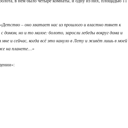
болота, в нём было четыре комнаты, и одну из них, площадью 11
«Детство – оно хватает нас из прошлого и властно тянет к
 домом, но и то малое: болото, заросли лебеды вокруг дома и
 мне и сейчас, когда всё это кануло в Лету и живёт лишь в моей
уже на планете…»
дении»: