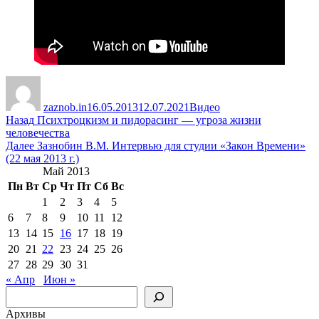
Автор
Опубликовано
Рубрики
zaznob.in
16.05.2013
12.07.2021
Видео
Навигация
Предыдущая
Назад
Психтроцкизм и пидорасинг — угроза жизни
запись:
человечества
по
Следующая
Далее
Зазнобин В.М. Интервью для студии «Закон Времени»
записям
запись:
(22 мая 2013 г.)
Май 2013
Пн
Вт
Ср
Чт
Пт
Сб
Вс
1
2
3
4
5
6
7
8
9
10
11
12
13
14
15
16
17
18
19
20
21
22
23
24
25
26
27
28
29
30
31
« Апр
Июн »
Поиск
Архивы