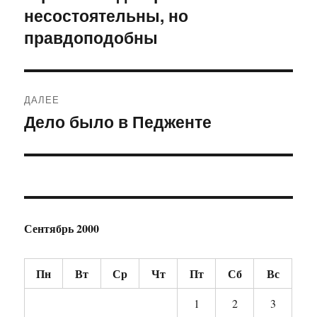
несостоятельны, но
запись:
записям
правдоподобны
ДАЛЕЕ
Дело было в Педженте
Следующая
запись:
Сентябрь 2000
Пн
Вт
Ср
Чт
Пт
Сб
Вс
1
2
3