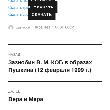
СКАЧАТЬ
Скачать fb2
СКАЧАТЬ
Скачать epub
СКАЧАТЬ
Скачать doc
Автор
Опубликовано
Рубрики
zaznob.in
10.03.1999
АК ВП СССР
Навигация
НАЗАД
по
Зазнобин В. М. КОБ в образах
Предыдущая
Пушкина (12 февраля 1999 г.)
запись:
записям
ДАЛЕЕ
Вера и Мера
Следующая
запись: