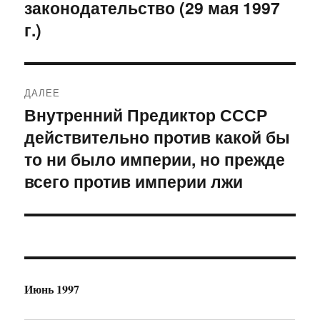
законодательство (29 мая 1997
запись:
записям
г.)
ДАЛЕЕ
Внутренний Предиктор СССР
Следующая
действительно против какой бы
запись:
то ни было империи, но прежде
всего против империи лжи
Июнь 1997