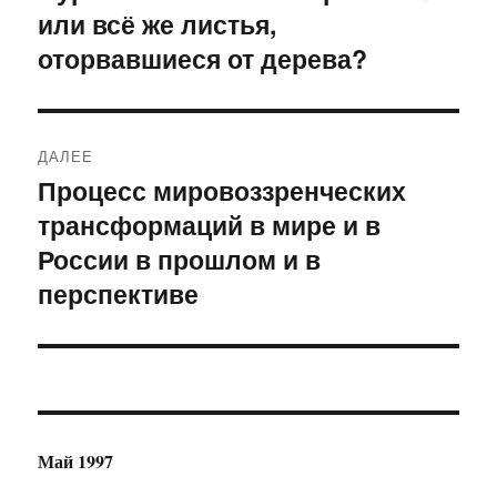
или всё же листья,
запись:
записям
оторвавшиеся от дерева?
ДАЛЕЕ
Процесс мировоззренческих
Следующая
трансформаций в мире и в
запись:
России в прошлом и в
перспективе
Май 1997